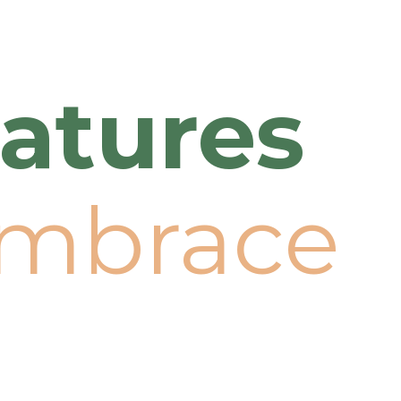
atures
mbrace