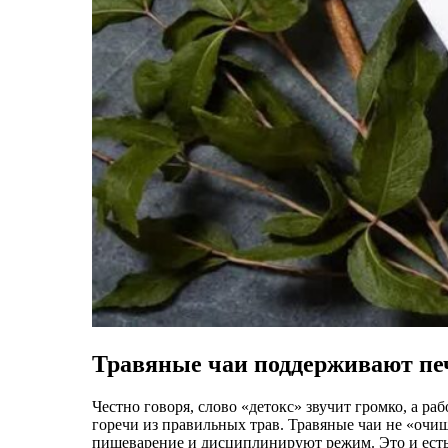
Травяные чаи поддерживают печ
Честно говоря, слово «детокс» звучит громко, а ра
горечи из правильных трав. Травяные чаи не «очи
пищеварение и дисциплинируют режим. Это и есть 