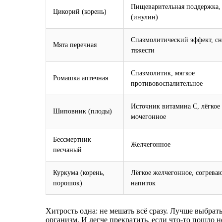
Пищеварительная поддержка,
Цикорий (корень)
(инулин)
Спазмолитический эффект, сн
Мята перечная
тяжести
Спазмолитик, мягкое
Ромашка аптечная
противовоспалительное
Источник витамина С, лёгкое
Шиповник (плоды)
мочегонное
Бессмертник
Желчегонное
песчаный
Куркума (корень,
Лёгкое желчегонное, согрев
порошок)
напиток
Хитрость одна: не мешать всё сразу. Лучше выбрат
организм. И легче прекратить, если что-то пошло не