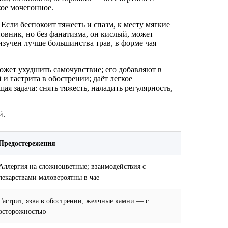
кое мочегонное.
Если беспокоит тяжесть и спазм, к месту мягкие
овник, но без фанатизма, он кислый, может
изучен лучше большинства трав, в форме чая
ожет ухудшить самочувствие; его добавляют в
и гастрита в обострении; даёт легкое
я задача: снять тяжесть, наладить регулярность,
й.
Предостережения
Аллергия на сложноцветные; взаимодействия с
лекарствами маловероятны в чае
Гастрит, язва в обострении; желчные камни — с
осторожностью