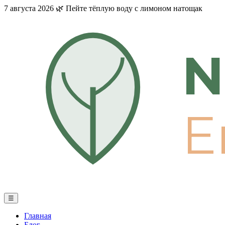
7 августа 2026
🌿
Пейте тёплую воду с лимоном натощак
N
E
☰
Главная
Блог