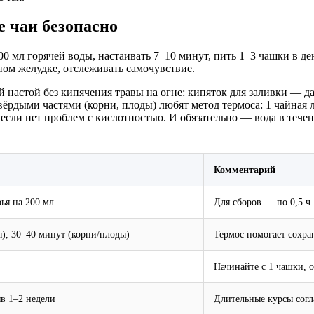
е чаи безопасно
00 мл горячей воды, настаивать 7–10 минут, пить 1–3 чашки в д
ном желудке, отслеживать самочувствие.
й настой без кипячения травы на огне: кипяток для заливки — д
ёрдыми частями (корни, плоды) любят метод термоса: 1 чайная л
ли нет проблем с кислотностью. И обязательно — вода в течение
Комментарий
рья на 200 мл
Для сборов — по 0,5 ч.
ы), 30–40 минут (корни/плоды)
Термос помогает сохран
Начинайте с 1 чашки, 
ыв 1–2 недели
Длительные курсы согл