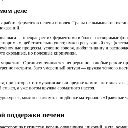
амом деле
ная работа ферментов печени и почек. Травы не вымывают токс
показаний.
 два шага — превращает их ферментами в более растворимые фо
астворимым, действительно ушло; нужен регулярный стул (клетча
печёночные процессы, условно говоря, любят тишину и распоряд
 Это скромные, но полезные кирпичики.
 маркетинг. Организм очищается непрерывно, а любые резкие п
трение гастрита. Зато умеренный ритуал — кружка тёплого нас
я, при которых стимуляция желчи вредна: камни, активная язва,
 смысл, а уже потом кружка ароматного настоя.
«чудо-курсе», можно взглянуть в подборке материалов «Травяные
ой поддержки печени
 расторопша пятнистая, корень одуванчика, цикорий, мята, ром