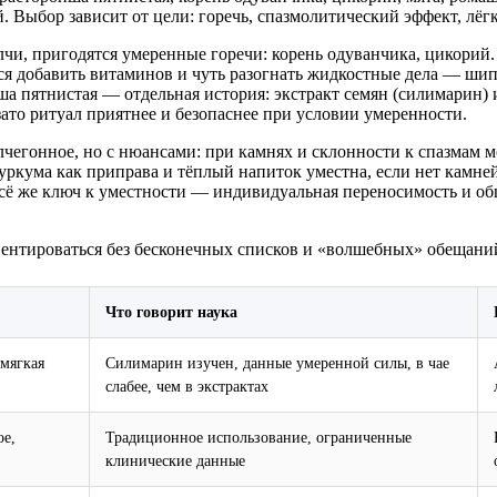
. Выбор зависит от цели: горечь, спазмолитический эффект, лёг
чи, пригодятся умеренные горечи: корень одуванчика, цикорий. 
ся добавить витаминов и чуть разогнать жидкостные дела — шип
а пятнистая — отдельная история: экстракт семян (силимарин) 
зато ритуал приятнее и безопаснее при условии умеренности.
чегонное, но с нюансами: при камнях и склонности к спазмам м
кума как приправа и тёплый напиток уместна, если нет камней 
всё же ключ к уместности — индивидуальная переносимость и обща
иентироваться без бесконечных списков и «волшебных» обещани
Что говорит наука
мягкая
Силимарин изучен, данные умеренной силы, в чае
слабее, чем в экстрактах
ое,
Традиционное использование, ограниченные
клинические данные