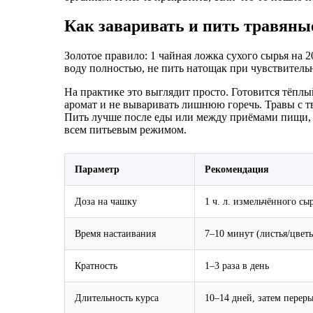
Как заваривать и пить травяны
Золотое правило: 1 чайная ложка сухого сырья на 2
воду полностью, не пить натощак при чувствитель
На практике это выглядит просто. Готовится тёплы
аромат и не вываривать лишнюю горечь. Травы с тв
Пить лучше после еды или между приёмами пищи, ес
всем питьевым режимом.
Параметр
Рекомендация
Доза на чашку
1 ч. л. измельчённого сы
Время настаивания
7–10 минут (листья/цвет
Кратность
1–3 раза в день
Длительность курса
10–14 дней, затем перер