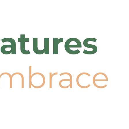
atures
mbrace