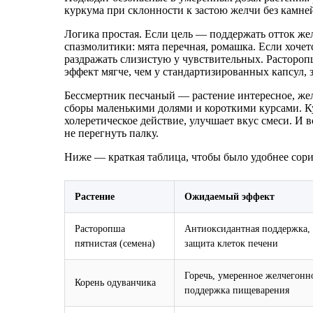
куркума при склонности к застою желчи без камней
Логика простая. Если цель — поддержать отток жел
спазмолитики: мята перечная, ромашка. Если хочет
раздражать слизистую у чувствительных. Расторопш
эффект мягче, чем у стандартизированных капсул, 
Бессмертник песчаный — растение интересное, жел
сборы маленькими долями и короткими курсами. Кур
холеретическое действие, улучшает вкус смеси. И 
не перегнуть палку.
Ниже — краткая таблица, чтобы было удобнее сор
Растение
Ожидаемый эффект
Расторопша
Антиоксидантная поддержка, 
пятнистая (семена)
защита клеток печени
Горечь, умеренное желчегонн
Корень одуванчика
поддержка пищеварения