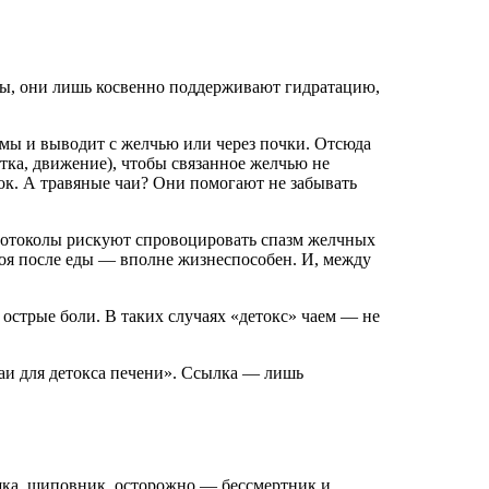
ины, они лишь косвенно поддерживают гидратацию,
рмы и выводит с желчью или через почки. Отсюда
тка, движение), чтобы связанное желчью не
ок. А травяные чаи? Они помогают не забывать
ротоколы рискуют спровоцировать спазм желчных
тоя после еды — вполне жизнеспособен. И, между
 острые боли. В таких случаях «детокс» чаем — не
 чаи для детокса печени». Ссылка — лишь
ашка, шиповник, осторожно — бессмертник и