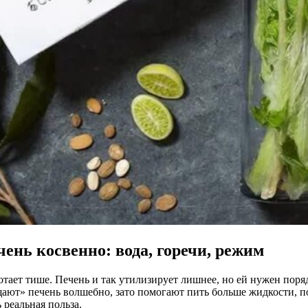
ень косвенно: вода, горечи, режим
ботает тише. Печень и так утилизирует лишнее, но ей нужен поряд
щают» печень волшебно, зато помогают пить больше жидкости, 
реальная польза.