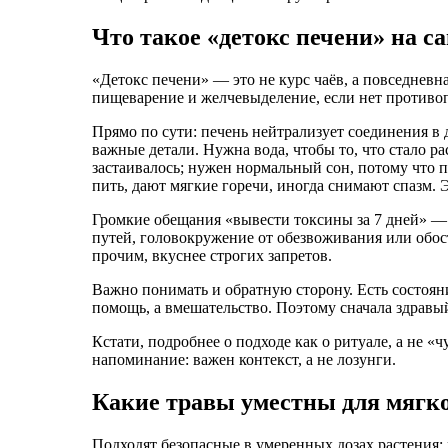
Что такое «детокс печени» на с
«Детокс печени» — это не курс чаёв, а повседнев
пищеварение и желчевыделение, если нет противо
Прямо по сути: печень нейтрализует соединения в
важные детали. Нужна вода, чтобы то, что стало р
застаивалось; нужен нормальный сон, потому что 
пить, дают мягкие горечи, иногда снимают спазм.
Громкие обещания «вывести токсины за 7 дней» —
путей, головокружение от обезвоживания или обос
прочим, вкуснее строгих запретов.
Важно понимать и обратную сторону. Есть состояни
помощь, а вмешательство. Поэтому сначала здравый
Кстати, подробнее о подходе как о ритуале, а не 
напоминание: важен контекст, а не лозунги.
Какие травы уместны для мягк
Подходят безопасные в умеренных дозах растения: